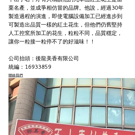
栗名產，並成爭相仿冒的品牌。他說，經過30年
製造過程的演進，即使電腦設備加工已經進步到
可製造出品質一樣的紅土花生，但他們仍舊堅持
人工控窯所加工的花生，粒粒不同，品質穩定，
讓你一粒接一粒停不了的好滋味！！
公司抬頭：後龍美香有限公司
統編：16933859
聯絡我們