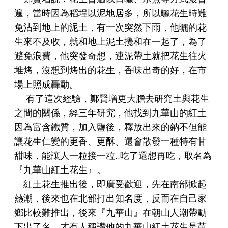
遍，當時因為稻埕以泥地居多，所以曬花生時難
免沾到地上的泥土，有一次突然下雨，他曬的花
生來不及收，就和地上泥土攪和在一起了，為了
避免浪費，他突發奇想，連泥帶土就把花生往火
堆烤，沒想到烤出的花生，香味出奇的好，在市
場上照成轟動。
有了這次經驗，鄭賢增更大膽去研究土與花生
之間的關係，經三年研究，他找到九華山的紅土
因為富含鐵質，加入鹽後，釋放出來的鈉不但能
讓花生仁變的更香、更酥、還會散發一種特有甘
甜味，能讓人一粒接一粒..吃了還想再吃，取名為
『九華山紅土花生』。
紅土花生推出後，即廣受歡迎，先在南部掀起
熱潮，後來也在北部打出知名度，反而在自己家
鄉比較難推出，後來『九華山』在朝山人潮帶動
下出了名，才有人稱讚他的九華山紅土花生是苗