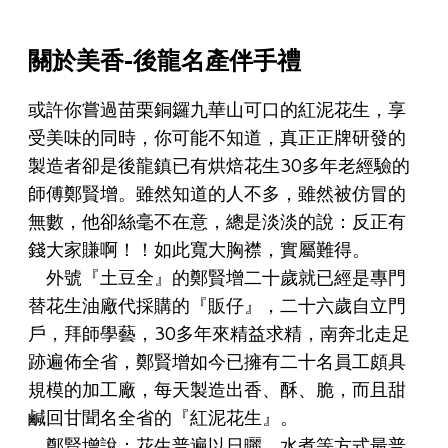
關於
美香
-後龍名產伴手禮
或許你嘗過苗栗銅鑼九華山可口的紅泥花生，享
受美味的同時，你可能不知道，真正正牌研發的
製造者卻是後龍鎮已有烘焙花生30多年老經驗的
師傅鄭賢增。雖然知道的人不多，雖然被仿冒的
無數，他卻絲毫不在意，總是淡淡的說：反正有
錢大家賺啊！！如此寬大胸襟，實屬難得。
外號『土豆全』的鄭賢增二十歲就已經是專門
替花生油廠代採購的『販仔』，二十六歲自立門
戶，拜師學藝，30多年來精益求精，南奔北走足
跡遍佈全省，鄭賢增如今已擁有二十名員工頗具
規模的加工廠，每天製造出香、酥、脆，而且甜
鹹回甘聞名全省的『紅泥花生』。
鄭賢增說：花生普遍以日曬、水煮等方式最普