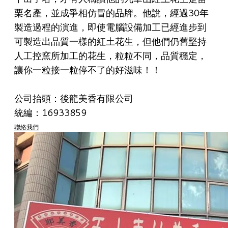
栗名產，並成爭相仿冒的品牌。他說，經過30年
製造過程的演進，即使電腦設備加工已經進步到
可製造出品質一樣的紅土花生，但他們仍舊堅持
人工控窯所加工的花生，粒粒不同，品質穩定，
讓你一粒接一粒停不了的好滋味！！
公司抬頭：後龍美香有限公司
統編：16933859
聯絡我們