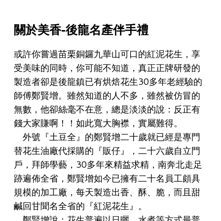
關於
美香
-後龍名產伴手禮
或許你嘗過苗栗銅鑼九華山可口的紅泥花生，享
受美味的同時，你可能不知道，真正正牌研發的
製造者卻是後龍鎮已有烘焙花生30多年老經驗的
師傅鄭賢增。雖然知道的人不多，雖然被仿冒的
無數，他卻絲毫不在意，總是淡淡的說：反正有
錢大家賺啊！！如此寬大胸襟，實屬難得。
外號『土豆全』的鄭賢增二十歲就已經是專門
替花生油廠代採購的『販仔』，二十六歲自立門
戶，拜師學藝，30多年來精益求精，南奔北走足
跡遍佈全省，鄭賢增如今已擁有二十名員工頗具
規模的加工廠，每天製造出香、酥、脆，而且甜
鹹回甘聞名全省的『紅泥花生』。
鄭賢增說：花生普遍以日曬、水煮等方式最普