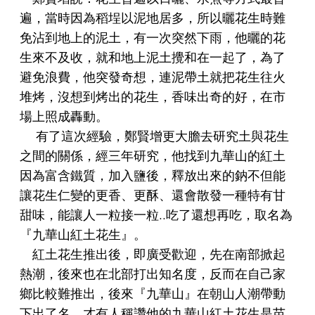
遍，當時因為稻埕以泥地居多，所以曬花生時難
免沾到地上的泥土，有一次突然下雨，他曬的花
生來不及收，就和地上泥土攪和在一起了，為了
避免浪費，他突發奇想，連泥帶土就把花生往火
堆烤，沒想到烤出的花生，香味出奇的好，在市
場上照成轟動。
有了這次經驗，鄭賢增更大膽去研究土與花生
之間的關係，經三年研究，他找到九華山的紅土
因為富含鐵質，加入鹽後，釋放出來的鈉不但能
讓花生仁變的更香、更酥、還會散發一種特有甘
甜味，能讓人一粒接一粒..吃了還想再吃，取名為
『九華山紅土花生』。
紅土花生推出後，即廣受歡迎，先在南部掀起
熱潮，後來也在北部打出知名度，反而在自己家
鄉比較難推出，後來『九華山』在朝山人潮帶動
下出了名，才有人稱讚他的九華山紅土花生是苗